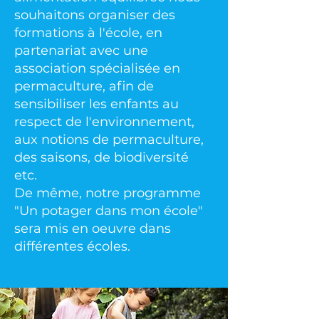
souhaitons organiser des
formations à l'école, en
partenariat avec une
association spécialisée en
permaculture, afin de
sensibiliser les enfants au
respect de l'environnement,
aux notions de permaculture,
des saisons, de biodiversité
etc.
De même, notre programme
"Un potager dans mon école"
sera mis en oeuvre dans
différentes écoles.