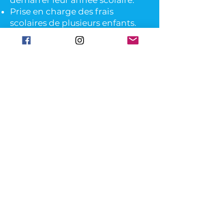
démarrer leur année scolaire.
Prise en charge des frais
scolaires de plusieurs enfants.
Achat de 5 ordinateurs adaptés
à l’enseignement spécialisé
pour une dizaine d’enfants
autistes.
Campagne « hygiène des tout-
petits et petits » en
collaboration avec les services
ONE et associations bénévoles.
Journée détente dans un parc
animalier pour une trentaine
d’enfants.