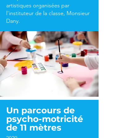
artistiques organisées par
l'instituteur de la classe, Monsieur
Dany.
Un parcours de
psycho-motricité
de 11 mètres