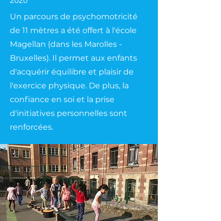
2020
Un parcours de psychomotricité
de 11 mètres a été offert à l'école
Magellan (dans les Marolles -
Bruxelles). Il permet aux enfants
d'acquérir équilibre et plaisir de
l'exercice physique. De plus, la
confiance en soi et la prise
d'initiatives personnelles sont
renforcées.