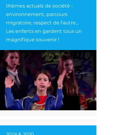
thèmes actuels de société -
environnement, parcours
migratoire, respect de l'autre...
Les enfants en gardent tous un
magnifique souvenir !
2019 & 2020