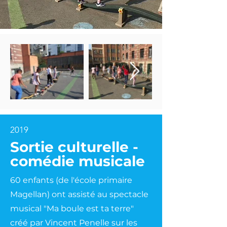
2019
Sortie culturelle -
comédie musicale
60 enfants (de l'école primaire
Magellan) ont assisté au spectacle
musical "Ma boule est ta terre"
créé par Vincent Penelle sur les