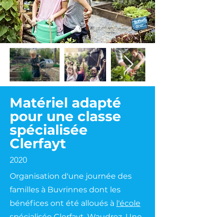
Matériel adapté
pour une classe
spécialisée
Clerfayt
2020
Organisation d'une journée des
familles à Buvrinnes dont les
bénéfices ont été alloués à
l'école
spécialisée Clerfayt,
Waudrez. Une