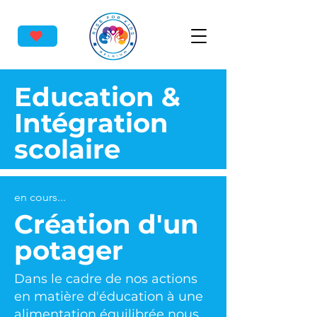
Education &
Intégration
scolaire
en cours...
Création d'un
potager
Dans le cadre de nos actions
en matière d'éducation à une
alimentation équilibrée nous